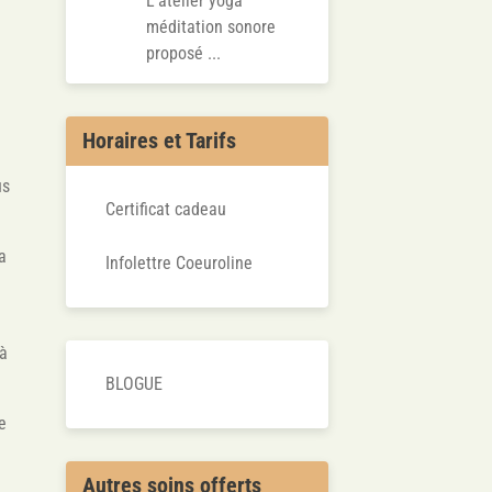
L’atelier yoga
méditation sonore
proposé ...
a
Horaires et Tarifs
us
Certificat cadeau
la
Infolettre Coeuroline
 à
BLOGUE
e
Autres soins offerts