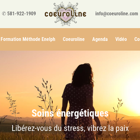
✆
581-922-1909
info@coeuroline.com
Formation Méthode Enelph
Coeuroline
Agenda
Vidéo
Co
Soins énergétiques
Libérez-vous du stress, vibrez la paix