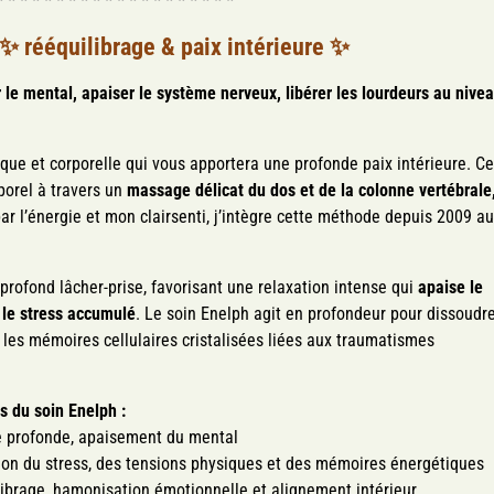
* * * * * * * * * * * * * * * * * * * *
✨
rééquilibrage & p
aix intérieure
✨
le mental, apaiser le système nerveux, libérer les lourdeurs au nive
que et corporelle qui vous apportera une profonde paix intérieure. C
rporel à travers un
massage délicat du dos et de la colonne vertébrale
ar l’énergie et mon clairsenti, j’intègre cette méthode depuis 2009 a
profond lâcher-prise, favorisant une relaxation intense qui
apaise le
e le stress accumulé
. Le soin Enelph agit en profondeur pour dissoudr
 les mémoires cellulaires cristalisées liées aux traumatismes
ts du soin Enelph :
 profonde, apaisement du mental
ion du stress, des tensions physiques et des mémoire
s énergétiques
ibrage, hamonisation émotionnelle et alignement intérieur