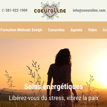
✆
581-922-1909
info@coeuroline.com
Formation Méthode Enelph
Coeuroline
Agenda
Vidéo
Co
Soins énergétiques
Libérez-vous du stress, vibrez la paix