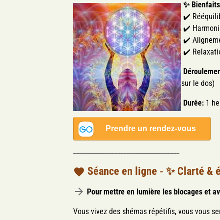
✨
Bienfait
✔️ Rééquili
✔️ Harmonis
✔️ Aligneme
✔️ Relaxati
Déroulemen
sur le dos)
Durée:
1 he
____________________________________
Séance en ligne
- ✨ Clarté & 
Pour mettre en lumière les blocages et a
Vous vivez des shémas répétifis, vous vous se