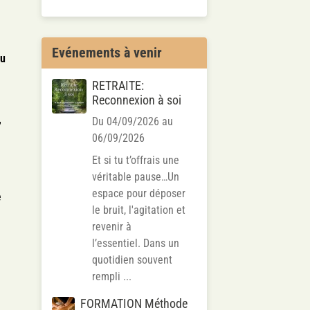
Evénements à venir
au
RETRAITE:
Reconnexion à soi
e
,
Du 04/09/2026
au
u
06/09/2026
Et si tu t’offrais une
véritable pause…Un
espace pour déposer
e
le bruit, l'agitation et
revenir à
l’essentiel. Dans un
quotidien souvent
rempli ...
FORMATION Méthode