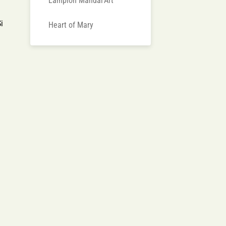
Lampion Mandal'Art
i
Heart of Mary