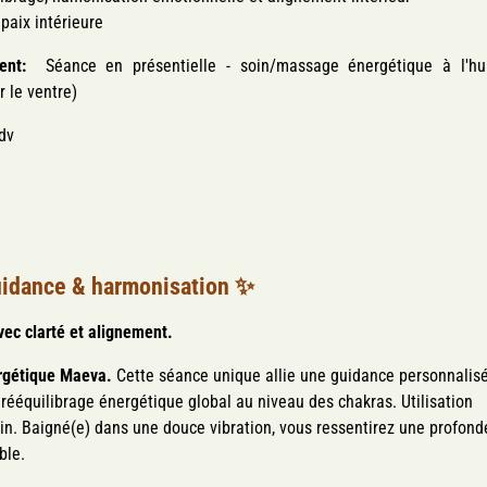
 paix intérieure
ent:
Séance en présentielle - soin/massage énergétique à l'hu
r le ventre)
rdv
uidance
& harmonisation ✨
vec clarté et alignement.
rgétique Maeva.
Cette séance unique allie
une guidance personnalis
n
rééquilibrage énergétique global au niveau des chakras. Utilisation
oin. Baigné(e)
dans une douce vibration
, vous ressentirez une profond
able.