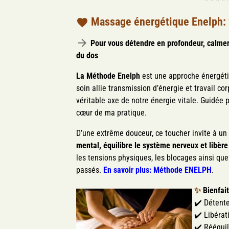
* * * * 
Massage énergétique Enelph:
Pour vous détendre en profondeur, calmer 
du dos
La Méthode Enelph
est une
approche énergéti
soin
allie transmission d’énergie et travail co
véritable axe de notre énergie vitale.
Guidée p
cœur de ma pratique.
D’une extrême douceur, ce toucher invite à un 
mental, équilibre le système nerveux
et libèr
les tensions physiques, les blocages ainsi que
passés
.
En savoir plus: Méthode ENELPH
.
✨
Bienfai
✔️ Détente
✔️ Libérat
✔️ Rééquil