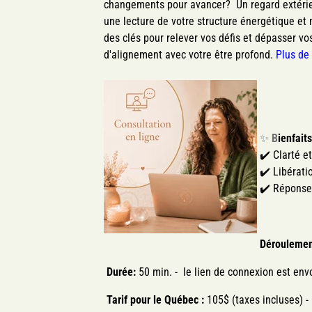
changements pour avancer? Un regard extérie
une lecture de votre structure énergétique et
des clés pour relever vos défis et dépasser v
d'alignement avec votre être profond.
Plus de 
✨
B
ienfait
✔️ Clarté e
✔️ Libérati
✔️ Réponses
Déroulemen
Durée:
50 min. - le lien de connexion est env
Tarif pour le Québec :
105$ (taxes incluses) -