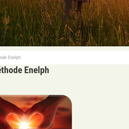
hode Enelph
éthode Enelph