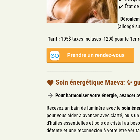
✔️ État de
Déroulem
(
allongé su
Tarif :
105$ taxes incluses
-120$ pour le 1er 
___________________________________
Soin énergétique Maeva:
✨
g
Pour harmoniser votre énergie,
avancer a
Recevez un bain de luminère avec le
soin éne
pour vous aider à avancer avec clarté, puis u
d'huiles essentielles et bols de cristal au bes
détente et une reconnexion à votre être vérit