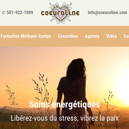
✆
581-922-1909
info@coeuroline.com
Formation Méthode Enelph
Coeuroline
Agenda
Vidéo
Co
Soins énergétiques
Libérez-vous du stress, vibrez la paix