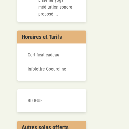
L’atelier yoga
méditation sonore
proposé ...
Horaires et Tarifs
Certificat cadeau
Infolettre Coeuroline
BLOGUE
Autres soins offerts