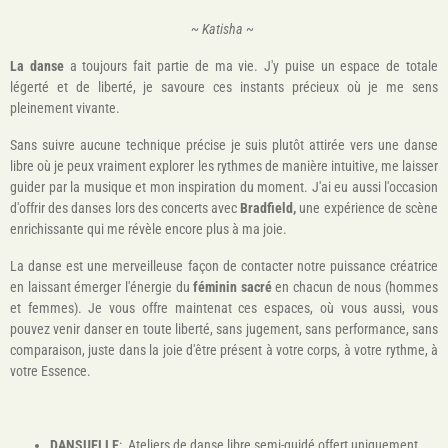
~ Katisha ~
La danse
a toujours fait partie de ma vie. J'y puise
un espace de totale
légerté et de liberté, je savoure ces instants précieux où je me sens
pleinement vivante.
Sans suivre aucune technique précise je suis plutôt attirée vers une danse
libre où je peux vraiment explorer les rythmes de manière intuitive, me laisser
guider par la musique et mon inspiration du moment.
J'ai eu aussi l'occasion
d'offrir des danses lors des concerts avec
Bradfield,
une expérience de scène
enrichissante qui me révèle encore plus à ma joie.
La danse est une merveilleuse façon de contacter notre puissance créatrice
en
laissant émerger
l'énergie du
féminin sacré
en chacun de nous (hommes
et femmes).
Je vous offre maintenat ces espaces, où vous aussi, vous
pouvez venir danser en toute liberté, sans jugement, sans performance, sans
comparaison, juste dans la joie d'être présent à votre corps, à votre rythme, à
votre Essence.
DANSUELLE
: Ateliers de danse libre semi-guidé offert uniquement