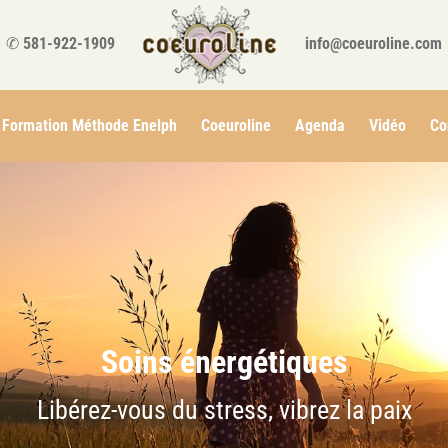
✆
581-922-1909
info@coeuroline.com
Formation Méthode Enelph
Coeuroline
Agenda
Vidéo
Co
Soins énergétiques
Libérez-vous du stress, vibrez la paix