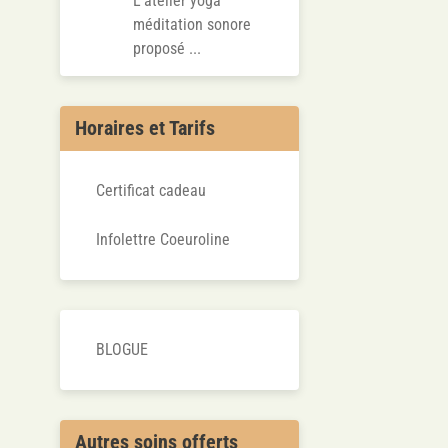
L’atelier yoga
méditation sonore
proposé ...
Horaires et Tarifs
Certificat cadeau
Infolettre Coeuroline
BLOGUE
Autres soins offerts