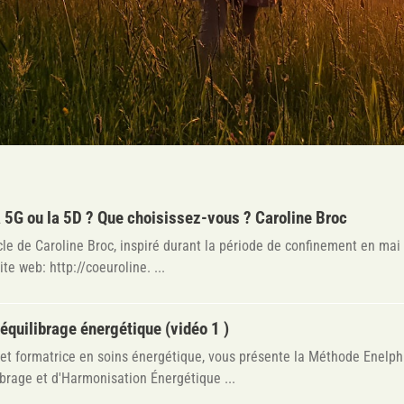
a 5G ou la 5D ? Que choisissez-vous ? Caroline Broc
icle de Caroline Broc, inspiré durant la période de confinement en mai
te web: http://coeuroline. ...
équilibrage énergétique (vidéo 1 )
 et formatrice en soins énergétique, vous présente la Méthode Enelph
brage et d'Harmonisation Énergétique ...